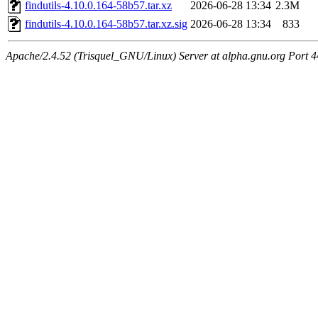
findutils-4.10.0.164-58b57.tar.xz
2026-06-28 13:34
2.3M
findutils-4.10.0.164-58b57.tar.xz.sig
2026-06-28 13:34
833
Apache/2.4.52 (Trisquel_GNU/Linux) Server at alpha.gnu.org Port 